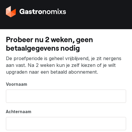
G
a
n
a
a
Probeer nu 2 weken, geen
r
betaalgegevens nodig
d
e
De proefperiode is geheel vrijblijvend, je zit nergens
h
aan vast. Na 2 weken kun je zelf kiezen of je wilt
o
upgraden naar een betaald abonnement.
m
e
Voornaam
p
a
g
i
Achternaam
n
a