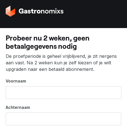
G
a
n
a
a
Probeer nu 2 weken, geen
r
betaalgegevens nodig
d
e
De proefperiode is geheel vrijblijvend, je zit nergens
h
aan vast. Na 2 weken kun je zelf kiezen of je wilt
o
upgraden naar een betaald abonnement.
m
e
Voornaam
p
a
g
i
Achternaam
n
a