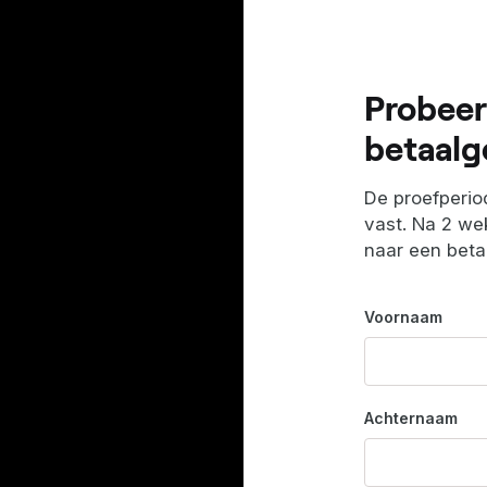
Probeer
betaalg
De proefperiod
vast. Na 2 wek
naar een bet
Voornaam
Achternaam