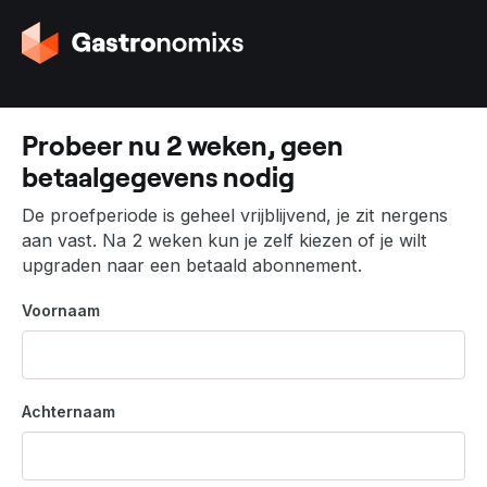
G
a
n
a
a
Probeer nu 2 weken, geen
r
betaalgegevens nodig
d
e
De proefperiode is geheel vrijblijvend, je zit nergens
h
aan vast. Na 2 weken kun je zelf kiezen of je wilt
o
upgraden naar een betaald abonnement.
m
e
Voornaam
p
a
g
i
Achternaam
n
a