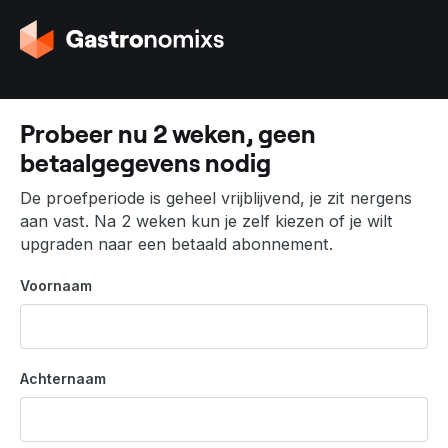
G
a
n
a
a
Probeer nu 2 weken, geen
r
betaalgegevens nodig
d
e
De proefperiode is geheel vrijblijvend, je zit nergens
h
aan vast. Na 2 weken kun je zelf kiezen of je wilt
o
upgraden naar een betaald abonnement.
m
e
Voornaam
p
a
g
i
Achternaam
n
a