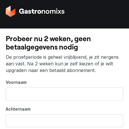
G
a
n
a
a
Probeer nu 2 weken, geen
r
betaalgegevens nodig
d
e
De proefperiode is geheel vrijblijvend, je zit nergens
h
aan vast. Na 2 weken kun je zelf kiezen of je wilt
o
upgraden naar een betaald abonnement.
m
e
Voornaam
p
a
g
i
Achternaam
n
a