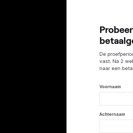
Probeer
betaalg
De proefperiod
vast. Na 2 wek
naar een bet
Voornaam
Achternaam