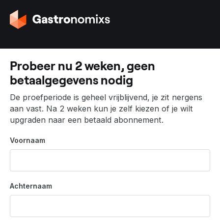
G
a
n
a
a
Probeer nu 2 weken, geen
r
betaalgegevens nodig
d
e
De proefperiode is geheel vrijblijvend, je zit nergens
h
aan vast. Na 2 weken kun je zelf kiezen of je wilt
o
upgraden naar een betaald abonnement.
m
e
Voornaam
p
a
g
i
Achternaam
n
a