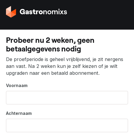
G
a
n
a
a
Probeer nu 2 weken, geen
r
betaalgegevens nodig
d
e
De proefperiode is geheel vrijblijvend, je zit nergens
h
aan vast. Na 2 weken kun je zelf kiezen of je wilt
o
upgraden naar een betaald abonnement.
m
e
Voornaam
p
a
g
i
Achternaam
n
a