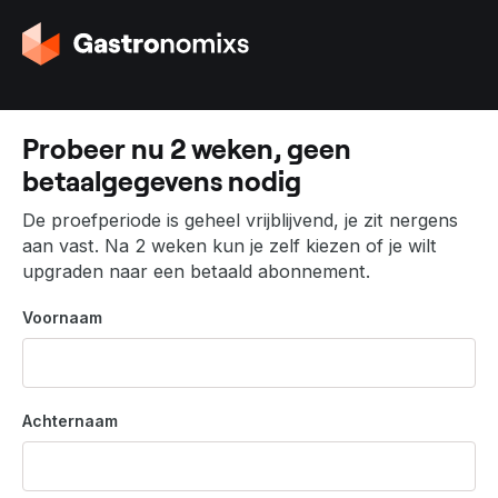
G
a
n
a
a
Probeer nu 2 weken, geen
r
betaalgegevens nodig
d
e
De proefperiode is geheel vrijblijvend, je zit nergens
h
aan vast. Na 2 weken kun je zelf kiezen of je wilt
o
upgraden naar een betaald abonnement.
m
e
Voornaam
p
a
g
i
Achternaam
n
a