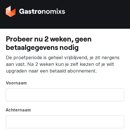
G
a
n
a
a
Probeer nu 2 weken, geen
r
betaalgegevens nodig
d
e
De proefperiode is geheel vrijblijvend, je zit nergens
h
aan vast. Na 2 weken kun je zelf kiezen of je wilt
o
upgraden naar een betaald abonnement.
m
e
Voornaam
p
a
g
i
Achternaam
n
a