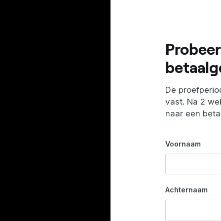
Probeer
betaalg
De proefperiod
vast. Na 2 wek
naar een bet
Voornaam
Achternaam