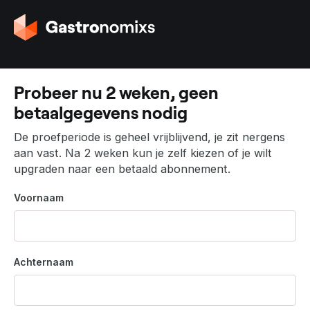
G
a
n
a
a
Probeer nu 2 weken, geen
r
betaalgegevens nodig
d
e
De proefperiode is geheel vrijblijvend, je zit nergens
h
aan vast. Na 2 weken kun je zelf kiezen of je wilt
o
upgraden naar een betaald abonnement.
m
e
Voornaam
p
a
g
i
Achternaam
n
a