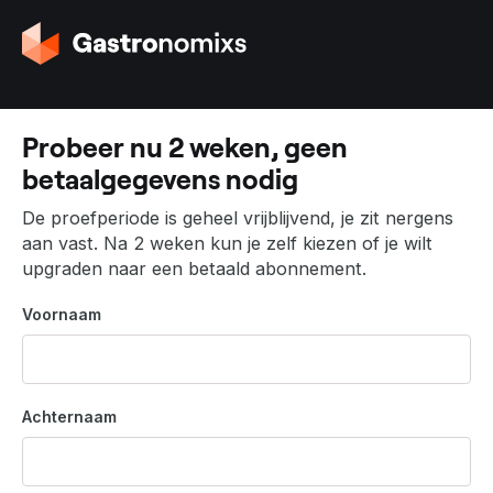
G
a
n
a
a
Probeer nu 2 weken, geen
r
betaalgegevens nodig
d
e
De proefperiode is geheel vrijblijvend, je zit nergens
h
aan vast. Na 2 weken kun je zelf kiezen of je wilt
o
upgraden naar een betaald abonnement.
m
e
Voornaam
p
a
g
i
Achternaam
n
a