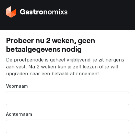
G
a
n
a
a
Probeer nu 2 weken, geen
r
betaalgegevens nodig
d
e
De proefperiode is geheel vrijblijvend, je zit nergens
h
aan vast. Na 2 weken kun je zelf kiezen of je wilt
o
upgraden naar een betaald abonnement.
m
e
Voornaam
p
a
g
i
Achternaam
n
a