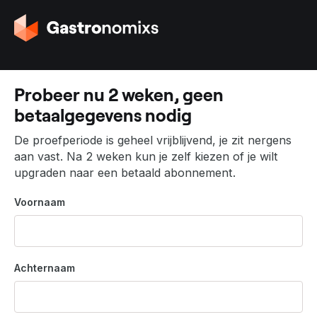
G
a
n
a
a
Probeer nu 2 weken, geen
r
betaalgegevens nodig
d
e
De proefperiode is geheel vrijblijvend, je zit nergens
h
aan vast. Na 2 weken kun je zelf kiezen of je wilt
o
upgraden naar een betaald abonnement.
m
e
Voornaam
p
a
g
i
Achternaam
n
a