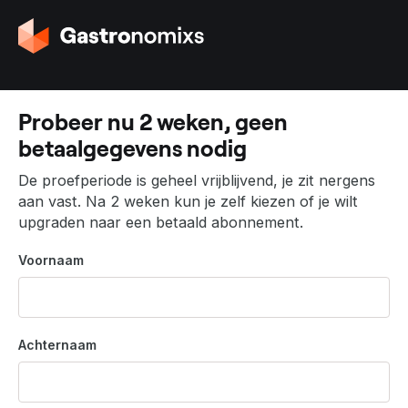
G
a
n
a
a
Probeer nu 2 weken, geen
r
betaalgegevens nodig
d
e
De proefperiode is geheel vrijblijvend, je zit nergens
h
aan vast. Na 2 weken kun je zelf kiezen of je wilt
o
upgraden naar een betaald abonnement.
m
e
Voornaam
p
a
g
i
Achternaam
n
a