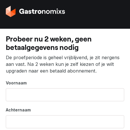
G
a
n
a
a
Probeer nu 2 weken, geen
r
betaalgegevens nodig
d
e
De proefperiode is geheel vrijblijvend, je zit nergens
h
aan vast. Na 2 weken kun je zelf kiezen of je wilt
o
upgraden naar een betaald abonnement.
m
e
Voornaam
p
a
g
i
Achternaam
n
a