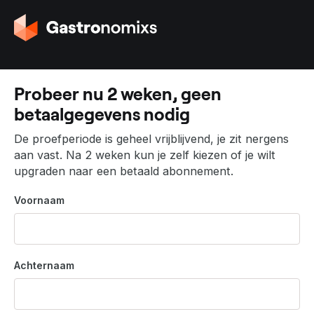
G
a
n
a
a
Probeer nu 2 weken, geen
r
betaalgegevens nodig
d
e
De proefperiode is geheel vrijblijvend, je zit nergens
h
aan vast. Na 2 weken kun je zelf kiezen of je wilt
o
upgraden naar een betaald abonnement.
m
e
Voornaam
p
a
g
i
Achternaam
n
a