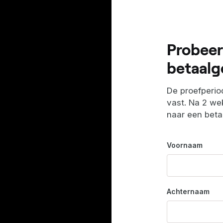
Probeer
betaalg
De proefperiod
vast. Na 2 wek
naar een bet
Voornaam
Achternaam