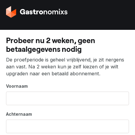
G
a
n
a
a
Probeer nu 2 weken, geen
r
betaalgegevens nodig
d
e
De proefperiode is geheel vrijblijvend, je zit nergens
h
aan vast. Na 2 weken kun je zelf kiezen of je wilt
o
upgraden naar een betaald abonnement.
m
e
Voornaam
p
a
g
i
Achternaam
n
a