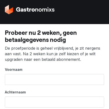
G
a
n
a
a
Probeer nu 2 weken, geen
r
betaalgegevens nodig
d
e
De proefperiode is geheel vrijblijvend, je zit nergens
h
aan vast. Na 2 weken kun je zelf kiezen of je wilt
o
upgraden naar een betaald abonnement.
m
e
Voornaam
p
a
g
i
Achternaam
n
a