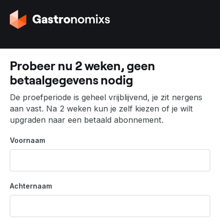
G
a
n
a
a
Probeer nu 2 weken, geen
r
betaalgegevens nodig
d
e
De proefperiode is geheel vrijblijvend, je zit nergens
h
aan vast. Na 2 weken kun je zelf kiezen of je wilt
o
upgraden naar een betaald abonnement.
m
e
Voornaam
p
a
g
i
Achternaam
n
a