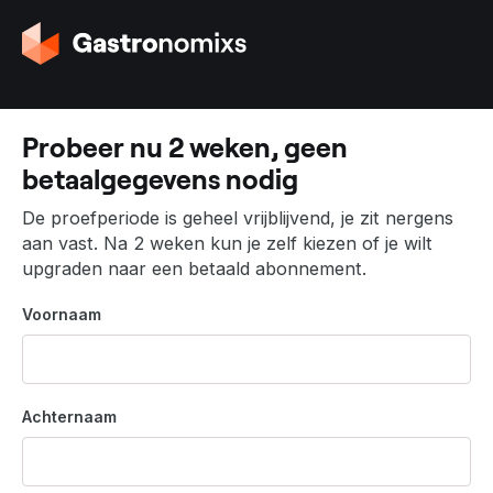
G
a
n
a
a
Probeer nu 2 weken, geen
r
betaalgegevens nodig
d
e
De proefperiode is geheel vrijblijvend, je zit nergens
h
aan vast. Na 2 weken kun je zelf kiezen of je wilt
o
upgraden naar een betaald abonnement.
m
e
Voornaam
p
a
g
i
Achternaam
n
a