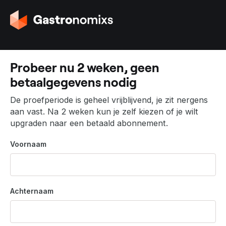
G
a
n
a
a
Probeer nu 2 weken, geen
r
betaalgegevens nodig
d
e
De proefperiode is geheel vrijblijvend, je zit nergens
h
aan vast. Na 2 weken kun je zelf kiezen of je wilt
o
upgraden naar een betaald abonnement.
m
e
Voornaam
p
a
g
i
Achternaam
n
a