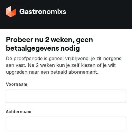
G
a
n
a
a
Probeer nu 2 weken, geen
r
betaalgegevens nodig
d
e
De proefperiode is geheel vrijblijvend, je zit nergens
h
aan vast. Na 2 weken kun je zelf kiezen of je wilt
o
upgraden naar een betaald abonnement.
m
e
Voornaam
p
a
g
i
Achternaam
n
a