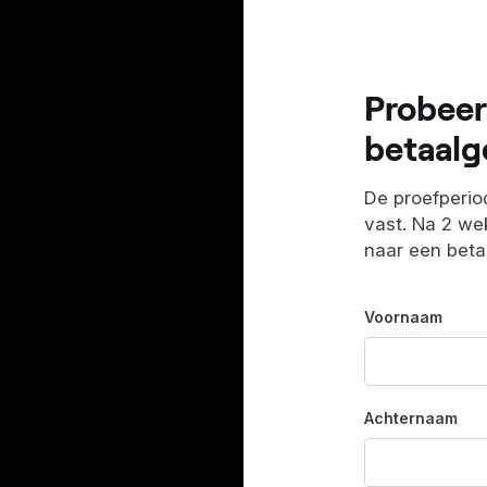
Probeer
betaalg
De proefperiod
vast. Na 2 wek
naar een bet
Voornaam
Achternaam