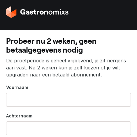
G
a
n
a
a
Probeer nu 2 weken, geen
r
betaalgegevens nodig
d
e
De proefperiode is geheel vrijblijvend, je zit nergens
h
aan vast. Na 2 weken kun je zelf kiezen of je wilt
o
upgraden naar een betaald abonnement.
m
e
Voornaam
p
a
g
i
Achternaam
n
a