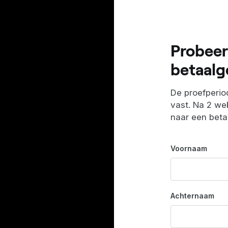
Probeer
betaalg
De proefperiod
vast. Na 2 wek
naar een bet
Voornaam
Achternaam