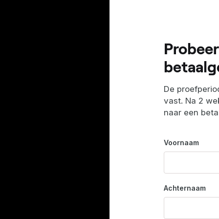
Probeer
betaalg
De proefperiod
vast. Na 2 wek
naar een bet
Voornaam
Achternaam