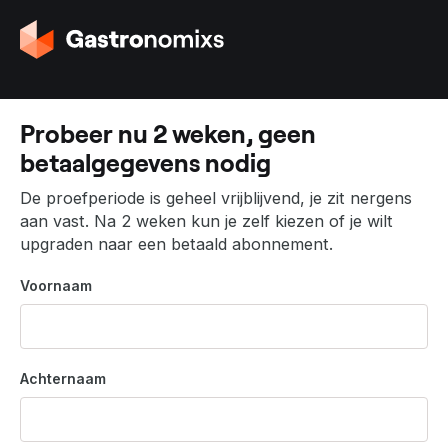
G
a
n
a
a
Probeer nu 2 weken, geen
r
betaalgegevens nodig
d
e
De proefperiode is geheel vrijblijvend, je zit nergens
h
aan vast. Na 2 weken kun je zelf kiezen of je wilt
o
upgraden naar een betaald abonnement.
m
e
Voornaam
p
a
g
i
Achternaam
n
a