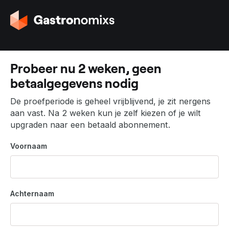
G
a
n
a
a
Probeer nu 2 weken, geen
r
betaalgegevens nodig
d
e
De proefperiode is geheel vrijblijvend, je zit nergens
h
aan vast. Na 2 weken kun je zelf kiezen of je wilt
o
upgraden naar een betaald abonnement.
m
e
Voornaam
p
a
g
i
Achternaam
n
a