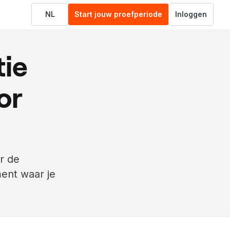
NL
Start jouw proefperiode
Inloggen
tie
or
r de
ent waar je