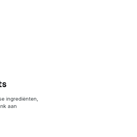
ts
e ingrediënten,
enk aan