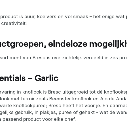
product is puur, koelvers en vol smaak – het enige wat j
creativiteit!
uctgroepen, eindeloze mogelij
sortiment van Bresc is overzichtelijk verdeeld in zes pr
entials – Garlic
varing in knoflook is Bresc uitgegroeid tot dé knoflooks
look met terroir zoals Beemster knoflook en Ajo de Anda
warte knoflookpuree; Bresc heeft het voor je. En daarna
elijks gebruik, in plakjes, puree of gehakt - wat de wen
en passend product voor elke chef.