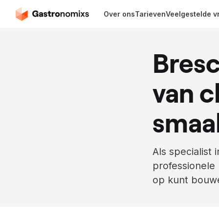
Over ons
Tarieven
Veelgestelde v
Bresc
van c
smaa
Als specialist
professionele
op kunt bouw