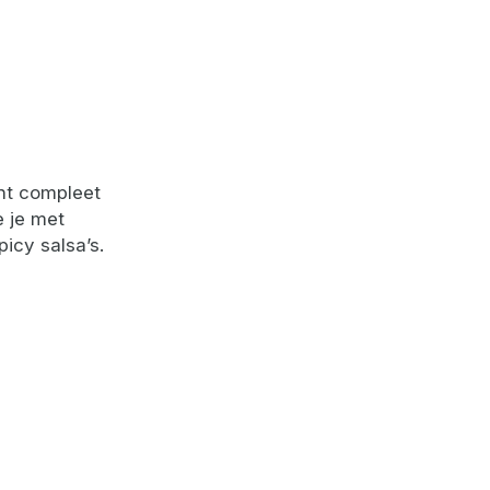
cht compleet
e je met
picy salsa’s.