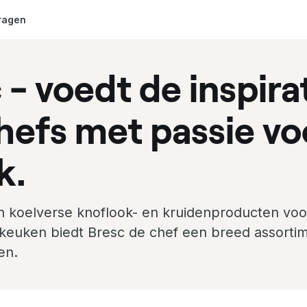
ragen
 - voedt de inspira
hefs met passie vo
k.
 in koelverse knoflook- en kruidenproducten voo
 keuken biedt Bresc de chef een breed assortim
en.