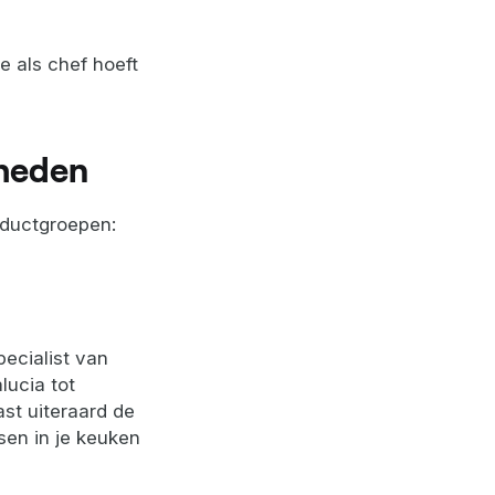
e als chef hoeft
kheden
oductgroepen:
pecialist van
lucia tot
ast uiteraard de
sen in je keuken