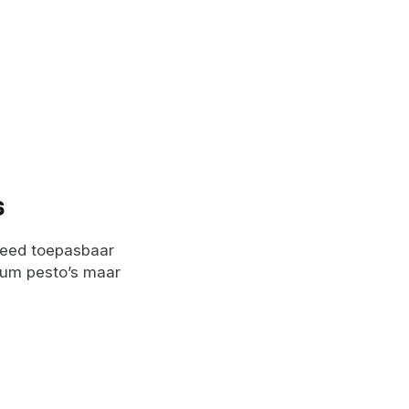
s
breed toepasbaar
icum pesto’s maar