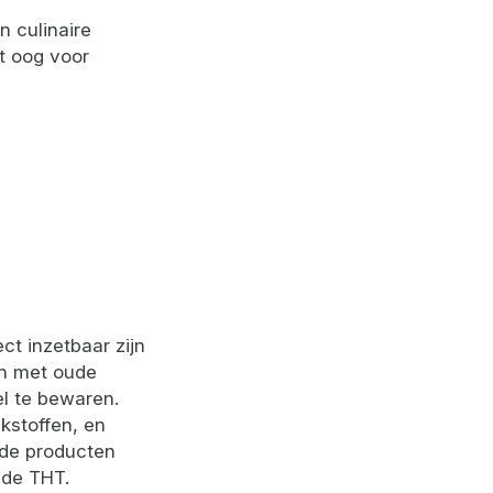
 culinaire
et oog voor
ct inzetbaar zijn
en met oude
l te bewaren.
kstoffen, en
 de producten
n de THT.