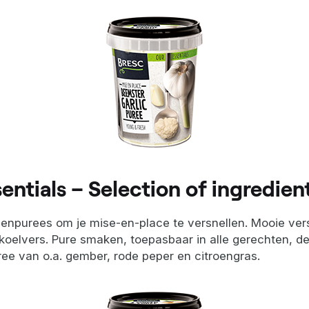
sentials – Selection of ingredien
enpurees om je mise-en-place te versnellen. Mooie vers
koelvers. Pure smaken, toepasbaar in alle gerechten, d
ree van o.a. gember, rode peper en citroengras.