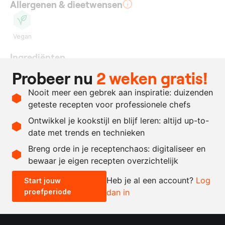
Allergenen & dieetwensen
Vegan
Ingrediënten
Probeer nu
2 weken gratis!
naar
aardbeien
behoefte
Nooit meer een gebrek aan inspiratie: duizenden
naar
rietsuiker
geteste recepten voor professionele chefs
behoefte
Ontwikkel je kookstijl en blijf leren: altijd up-to-
date met trends en technieken
Recept omrekenen
Breng orde in je receptenchaos: digitaliseer en
bewaar je eigen recepten overzichtelijk
-
+
Heb je al een account?
Log
Start jouw
proefperiode
dan in
0.5x
1x
2x
4x