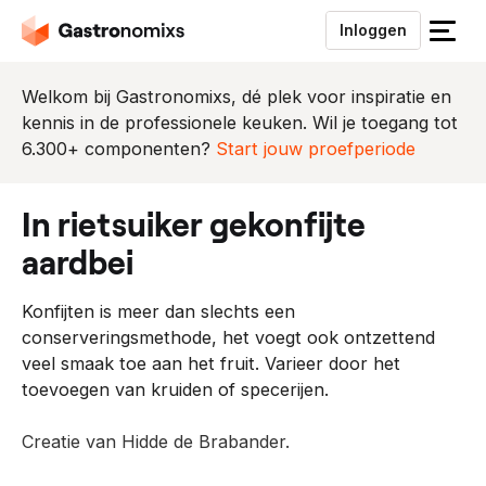
Inloggen
S
l
u
Welkom bij Gastronomixs, dé plek voor inspiratie en
i
kennis in de professionele keuken. Wil je toegang tot
t
6.300+ componenten?
Start jouw proefperiode
h
e
in rietsuiker gekonfijte
t
m
aardbei
e
n
Konfijten is meer dan slechts een
u
conserveringsmethode, het voegt ook ontzettend
veel smaak toe aan het fruit. Varieer door het
toevoegen van kruiden of specerijen.
Creatie van Hidde de Brabander.