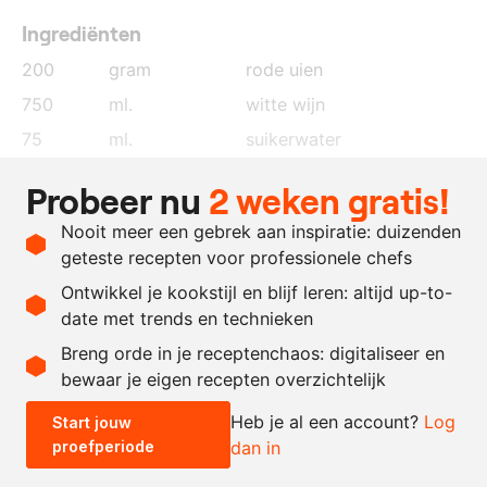
Ingrediënten
200
gram
rode uien
750
ml.
witte wijn
75
ml.
suikerwater
50
ml.
water
Probeer nu
2 weken gratis!
25
ml.
bietensap
Nooit meer een gebrek aan inspiratie: duizenden
10
ml.
appelazijn
geteste recepten voor professionele chefs
3
gram
bladgelatine
Ontwikkel je kookstijl en blijf leren: altijd up-to-
date met trends en technieken
Recept omrekenen
Breng orde in je receptenchaos: digitaliseer en
bewaar je eigen recepten overzichtelijk
-
+
Heb je al een account?
Log
Start jouw
proefperiode
dan in
0.5x
1x
2x
4x