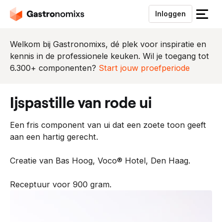
Inloggen
S
l
u
Welkom bij Gastronomixs, dé plek voor inspiratie en
i
kennis in de professionele keuken. Wil je toegang tot
t
6.300+ componenten?
Start jouw proefperiode
h
e
ijspastille van rode ui
t
m
Een fris component van ui dat een zoete toon geeft
e
aan een hartig gerecht.
n
u
Creatie van Bas Hoog, Voco® Hotel, Den Haag.
Receptuur voor 900 gram.