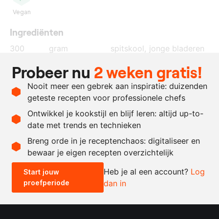
Vegan
Ingrediënten
300
gram
spitskool, jonge bladeren
2
eetl.
olijfolie
Probeer nu
2 weken gratis!
1
theel.
citroensap
Nooit meer een gebrek aan inspiratie: duizenden
naar
zout en peper
geteste recepten voor professionele chefs
behoefte
Ontwikkel je kookstijl en blijf leren: altijd up-to-
date met trends en technieken
Recept omrekenen
Breng orde in je receptenchaos: digitaliseer en
bewaar je eigen recepten overzichtelijk
-
+
Heb je al een account?
Log
Start jouw
proefperiode
dan in
0.5x
1x
2x
4x