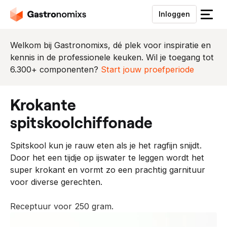
Inloggen
S
l
u
Welkom bij Gastronomixs, dé plek voor inspiratie en
i
kennis in de professionele keuken. Wil je toegang tot
t
6.300+ componenten?
Start jouw proefperiode
h
e
krokante
t
m
spitskoolchiffonade
e
n
Spitskool kun je rauw eten als je het ragfijn snijdt.
u
Door het een tijdje op ijswater te leggen wordt het
super krokant en vormt zo een prachtig garnituur
voor diverse gerechten.
Receptuur voor 250 gram.