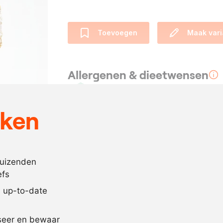
Toevoegen
Maak vari
Allergenen & dieetwensen
Vegan
eken
Ingrediënten
30
gram
rietsuiker
duizenden
efs
3
gram
kerriepoeder
jd up-to-date
Recept omrekenen
iseer en bewaar