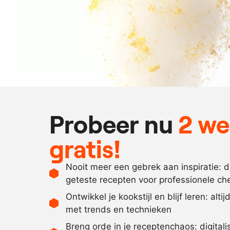
Probeer nu
2 w
gratis!
Nooit meer een gebrek aan inspiratie: 
geteste recepten voor professionele ch
Ontwikkel je kookstijl en blijf leren: alti
met trends en technieken
Breng orde in je receptenchaos: digital