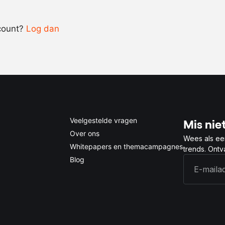
-
+
count?
Log dan
0.5x
1x
2x
4x
Veelgestelde vragen
Mis niet
Over ons
Wees als ee
Whitepapers en themacampagnes
trends. Ont
Blog