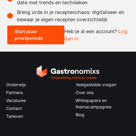
date met trends en technieken
Recept omrekenen
Breng orde in je receptenchaos: digitaliseer en
bewaar je eigen recepten overzichtelijk
-
+
Heb je al een account?
Log
Start jouw
proefperiode
dan in
0.5x
1x
2x
4x
Onderwijs
Veelgestelde vragen
Partners
Over ons
Vacatures
Whitepapers en
themacampagnes
Contact
Blog
Tarieven