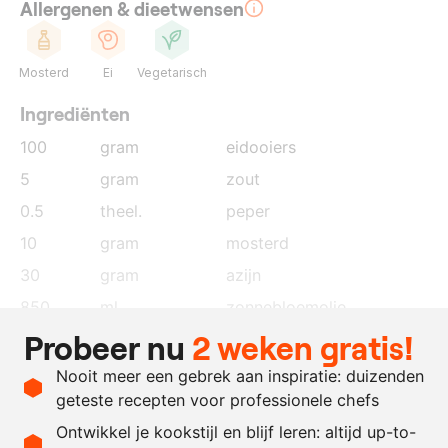
Allergenen & dieetwensen
Mosterd
Ei
Vegetarisch
Ingrediënten
100
gram
eidooiers
5
gram
zout
0.5
theel.
peper
10
gram
mosterd
30
gram
azijn
850
ml.
zonnebloemolie
Probeer nu
2 weken gratis!
naar
citroensap
behoefte
Nooit meer een gebrek aan inspiratie: duizenden
naar
azijn
geteste recepten voor professionele chefs
behoefte
Ontwikkel je kookstijl en blijf leren: altijd up-to-