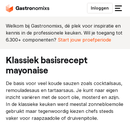
Inloggen
S
l
u
Welkom bij Gastronomixs, dé plek voor inspiratie en
i
kennis in de professionele keuken. Wil je toegang tot
t
6.300+ componenten?
Start jouw proefperiode
h
e
klassiek basisrecept
t
m
mayonaise
e
n
De basis voor veel koude sauzen zoals cocktailsaus,
u
remouladesaus en tartaarsaus. Je kunt naar eigen
inzicht variëren met de soort olie, mosterd en azijn.
In de klassieke keuken werd meestal zonnebloemolie
gebruikt maar tegenwoordig kiezen chefs steeds
vaker voor raapzaadolie of druivenpitolie.