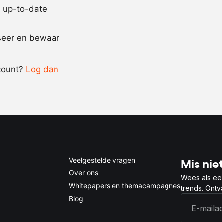
jd up-to-date
Recept omrekenen
iseer en bewaar
-
+
count?
Log dan
0.5x
1x
2x
4x
Veelgestelde vragen
Mis niet
Over ons
Wees als ee
Whitepapers en themacampagnes
trends. Ont
Blog