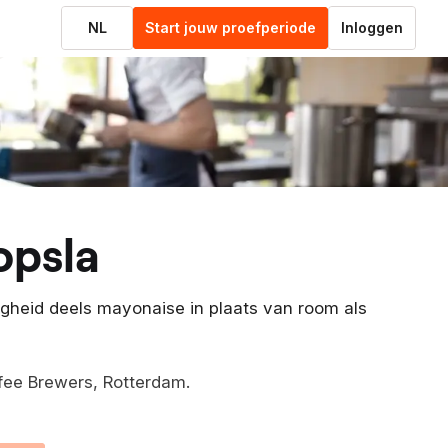
NL
Start jouw proefperiode
Inloggen
opsla
gheid deels mayonaise in plaats van room als
fee Brewers, Rotterdam.