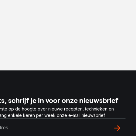
s, schrijf je in voor onze nieuwsbrief
rste op de hoogte over nieuwe recepten, technieken en
vang enkele keren per week onze e-mail nieuwsbrief.