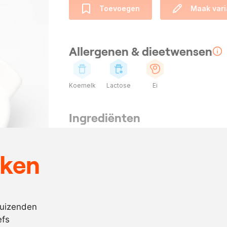
Toevoegen
Maak vari
Allergenen & dieetwensen
Koemelk
Lactose
Ei
Ingrediënten
3
kropsla
125
gram
slagroom
eken
4
blaadjes
gelatine
, gew
250
ml.
olijfolie
2
eidooier
duizenden
efs
1
theel.
kruidenmost