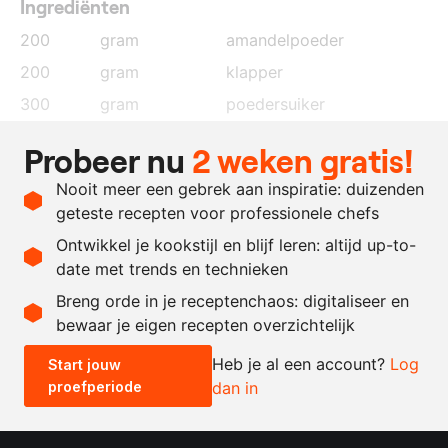
Ingrediënten
200
gram
amandelpoeder
200
gram
klapper
300
gram
poedersuiker
120
gram
eiwit
Probeer nu
2 weken gratis!
300
gram
suiker
Nooit meer een gebrek aan inspiratie: duizenden
70
gram
water
geteste recepten voor professionele chefs
120
gram
eiwit
Ontwikkel je kookstijl en blijf leren: altijd up-to-
date met trends en technieken
Recept omrekenen
Breng orde in je receptenchaos: digitaliseer en
bewaar je eigen recepten overzichtelijk
-
+
Heb je al een account?
Log
Start jouw
proefperiode
dan in
0.5x
1x
2x
4x