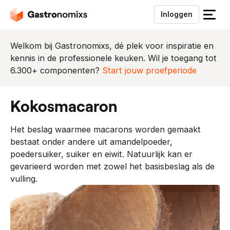
Inloggen
S
l
u
Welkom bij Gastronomixs, dé plek voor inspiratie en
i
kennis in de professionele keuken. Wil je toegang tot
t
6.300+ componenten?
Start jouw proefperiode
h
e
kokosmacaron
t
m
Het beslag waarmee macarons worden gemaakt
e
bestaat onder andere uit amandelpoeder,
n
poedersuiker, suiker en eiwit. Natuurlijk kan er
u
gevarieerd worden met zowel het basisbeslag als de
vulling.