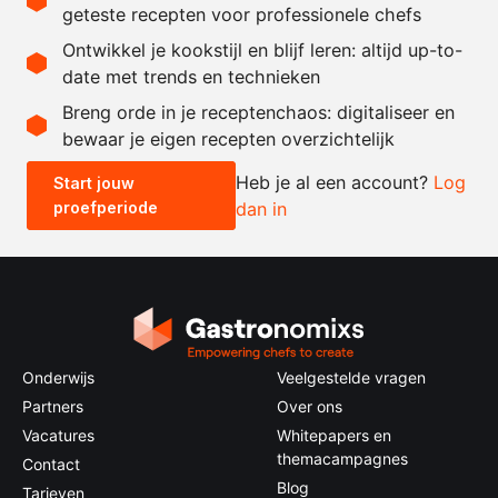
naar
gerookte makreel
geteste recepten voor professionele chefs
behoefte
Ontwikkel je kookstijl en blijf leren: altijd up-to-
date met trends en technieken
Recept omrekenen
Breng orde in je receptenchaos: digitaliseer en
bewaar je eigen recepten overzichtelijk
-
+
Heb je al een account?
Log
Start jouw
proefperiode
dan in
0.5x
1x
2x
4x
Onderwijs
Veelgestelde vragen
Partners
Over ons
Vacatures
Whitepapers en
themacampagnes
Contact
Blog
Tarieven