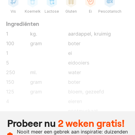
Vis
Koemelk
Lactose
Gluten
Ei
Pescotarisch
Ingrediënten
1
kg.
aardappel, kruimig
100
gram
boter
1
ei
5
eidooiers
250
ml.
water
150
gram
boter
125
gram
bloem
, gezeefd
4
eieren
nootmuskaat
Probeer nu
2 weken gratis!
naar
zout en peper
behoefte
Nooit meer een gebrek aan inspiratie: duizenden