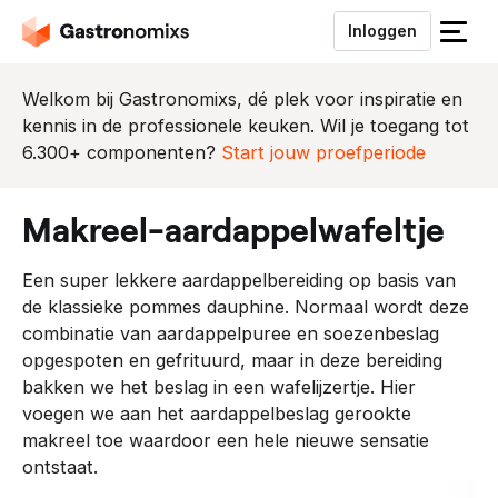
Inloggen
S
l
u
Welkom bij Gastronomixs, dé plek voor inspiratie en
i
kennis in de professionele keuken. Wil je toegang tot
t
6.300+ componenten?
Start jouw proefperiode
h
e
makreel-aardappelwafeltje
t
m
Een super lekkere aardappelbereiding op basis van
e
de klassieke pommes dauphine. Normaal wordt deze
n
combinatie van aardappelpuree en soezenbeslag
u
opgespoten en gefrituurd, maar in deze bereiding
bakken we het beslag in een wafelijzertje. Hier
voegen we aan het aardappelbeslag gerookte
makreel toe waardoor een hele nieuwe sensatie
ontstaat.