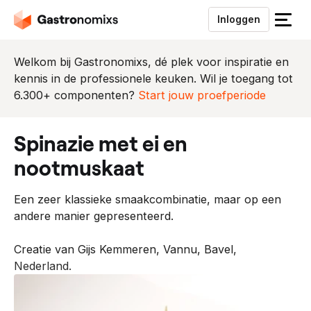
Inloggen
S
l
u
Welkom bij Gastronomixs, dé plek voor inspiratie en
i
kennis in de professionele keuken. Wil je toegang tot
t
6.300+ componenten?
Start jouw proefperiode
h
e
spinazie met ei en
t
m
nootmuskaat
e
n
Een zeer klassieke smaakcombinatie, maar op een
u
andere manier gepresenteerd.
Creatie van Gijs Kemmeren, Vannu, Bavel,
Nederland.