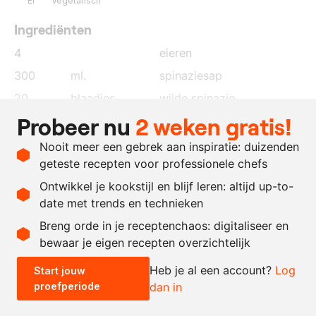
Ei
Vegetarisch
Ingrediënten
4
eieren
300
ml.
spinaziesap
20
blaadjes
wilde spinazie
Probeer nu
2 weken gratis!
naar
nootmuskaat
behoefte
Nooit meer een gebrek aan inspiratie: duizenden
naar
zout en peper
geteste recepten voor professionele chefs
behoefte
Ontwikkel je kookstijl en blijf leren: altijd up-to-
date met trends en technieken
Recept omrekenen
Breng orde in je receptenchaos: digitaliseer en
bewaar je eigen recepten overzichtelijk
-
+
Heb je al een account?
Log
Start jouw
proefperiode
dan in
0.5x
1x
2x
4x