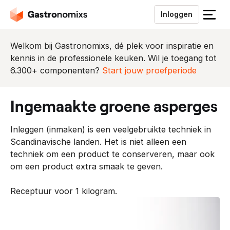
Inloggen
S
l
u
Welkom bij Gastronomixs, dé plek voor inspiratie en
i
kennis in de professionele keuken. Wil je toegang tot
t
6.300+ componenten?
Start jouw proefperiode
h
e
ingemaakte groene asperges
t
m
Inleggen (inmaken) is een veelgebruikte techniek in
e
Scandinavische landen. Het is niet alleen een
n
techniek om een product te conserveren, maar ook
u
om een product extra smaak te geven.
Receptuur voor 1 kilogram.