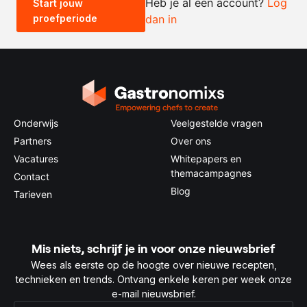
Heb je al een account?
Log
Start jouw
proefperiode
dan in
0.5x
1x
2x
4x
Onderwijs
Veelgestelde vragen
Partners
Over ons
Vacatures
Whitepapers en
themacampagnes
Contact
Blog
Tarieven
Mis niets, schrijf je in voor onze nieuwsbrief
Wees als eerste op de hoogte over nieuwe recepten,
technieken en trends. Ontvang enkele keren per week onze
e-mail nieuwsbrief.