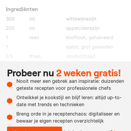
Ingrediënten
300
ml.
wittewijnazijn
200
ml.
appelciderazijn
1
teen
knoflook
, gehalveerd
1
sjalot
, grof gesneden
0.5
theel.
mosterdzaad
0.5
theel.
venkelzaad
Probeer nu
2 weken gratis!
0.5
theel.
korianderzaad
Nooit meer een gebrek aan inspiratie: duizenden
0.5
theel.
witte peperkorrels
geteste recepten voor professionele chefs
1
kg.
groene asperges
Ontwikkel je kookstijl en blijf leren: altijd up-to-
date met trends en technieken
Recept omrekenen
Breng orde in je receptenchaos: digitaliseer en
bewaar je eigen recepten overzichtelijk
-
+