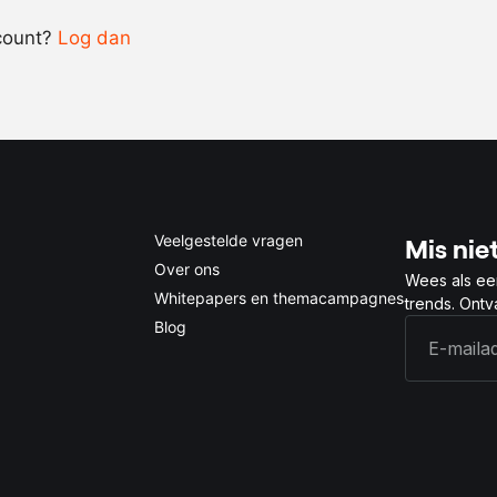
count?
Log dan
0.5x
1x
2x
4x
Veelgestelde vragen
Mis niet
Over ons
Wees als ee
Whitepapers en themacampagnes
trends. Ont
Blog