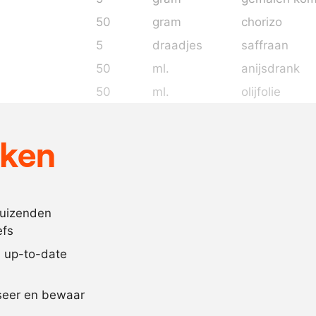
50
gram
chorizo
5
draadjes
saffraan
50
ml.
anijsdrank
50
ml.
olijfolie
2
uien
, in rin
2
rode paprika'
eken
1
takje
tijm
250
gram
gepelde tom
1
theel.
piri-piri
duizenden
efs
2
blaadjes
laurier
jd up-to-date
Recept omrekenen
iseer en bewaar
-
+