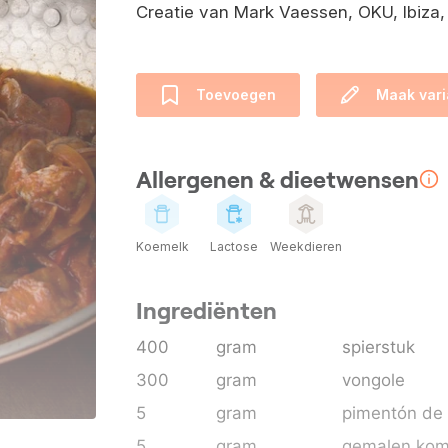
Creatie van Mark Vaessen, OKU, Ibiza,
Toevoegen
Maak vari
Allergenen & dieetwensen
Koemelk
Lactose
Weekdieren
Ingrediënten
400
gram
spierstuk
300
gram
vongole
5
gram
pimentón de 
5
gram
gemalen kom