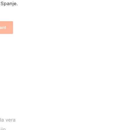
 Spanje.
ant
la vera
ijn