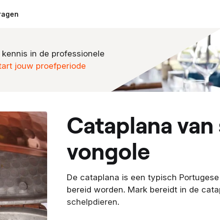
ragen
 kennis in de professionele
tart jouw proefperiode
cataplana van spierstuk en
vongole
De cataplana is een typisch Portuges
bereid worden. Mark bereidt in de cat
schelpdieren.