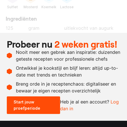
Sulfiet
Mosterd
Koemelk
Lactose
Ingrediënten
125
gram
uitlekvocht van augurk
75
gram
augurk
Probeer nu
2 weken gratis!
4
blaadjes
gelatine
Nooit meer een gebrek aan inspiratie: duizenden
200
gram
slagroom
, lobbig geslagen
geteste recepten voor professionele chefs
5
takjes
dragon
Ontwikkel je kookstijl en blijf leren: altijd up-to-
date met trends en technieken
Recept omrekenen
Breng orde in je receptenchaos: digitaliseer en
bewaar je eigen recepten overzichtelijk
-
+
Heb je al een account?
Log
Start jouw
proefperiode
dan in
0.5x
1x
2x
4x