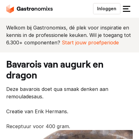
Inloggen
S
l
u
Welkom bij Gastronomixs, dé plek voor inspiratie en
i
kennis in de professionele keuken. Wil je toegang tot
t
6.300+ componenten?
Start jouw proefperiode
h
e
bavarois van augurk en
t
m
dragon
e
n
Deze bavarois doet qua smaak denken aan
u
remouladesaus.
Creatie van Erik Hermans.
Receptuur voor 400 gram.