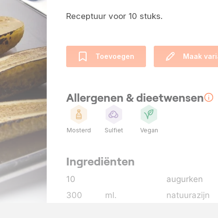
Receptuur voor 10 stuks.
Toevoegen
Maak vari
Allergenen & dieetwensen
Mosterd
Sulfiet
Vegan
Ingrediënten
10
augurken
300
ml.
natuurazijn
125
gram
suiker