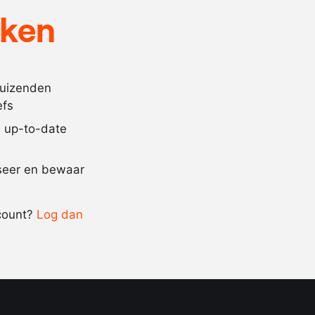
150
ml.
witte wijn
eken
4
stuks
steranijs
15
peperkorrels
10
gram
venkelzaad
duizenden
efs
0.25
bosje
dragon
jd up-to-date
Recept omrekenen
iseer en bewaar
-
+
count?
Log dan
0.5x
1x
2x
4x