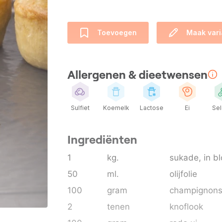
Toevoegen
Maak vari
Allergenen & dieetwensen
Sulfiet
Koemelk
Lactose
Ei
Sel
Ingrediënten
1
kg.
sukade
, in 
50
ml.
olijfolie
100
gram
champignon
2
tenen
knoflook