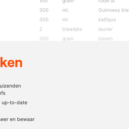
100
gram
rode ui
300
ml.
Guinness bie
300
ml.
kalfsjus
2
blaadjes
laurier
300
gram
bloem
140
gram
boter
, in bl
eken
100
ml.
water
5
gram
zout
10
plakjes
bladerdeeg
duizenden
naar
eidooier
efs
behoefte
jd up-to-date
Recept omrekenen
iseer en bewaar
-
+