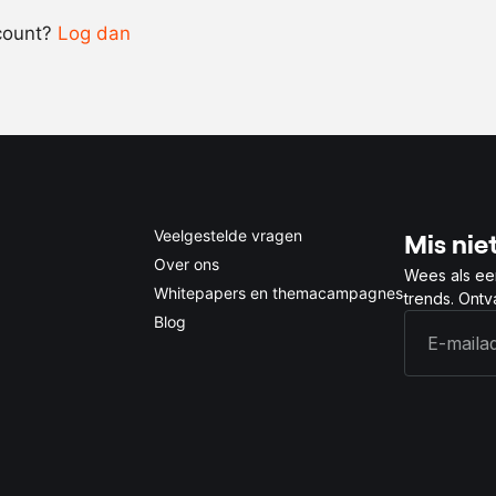
count?
Log dan
0.5x
1x
2x
4x
Veelgestelde vragen
Mis niet
Over ons
Wees als ee
Whitepapers en themacampagnes
trends. Ont
Blog