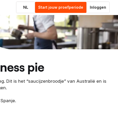
NL
Start jouw proefperiode
Inloggen
nness pie
. Dit is het “saucijzenbroodje” van Australië en is
gen.
 Spanje.