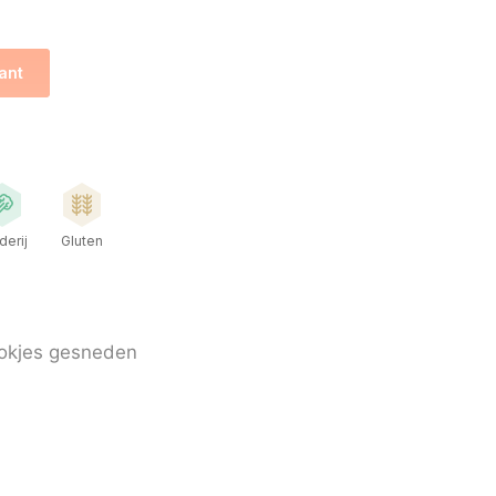
ant
derij
Gluten
blokjes gesneden
s