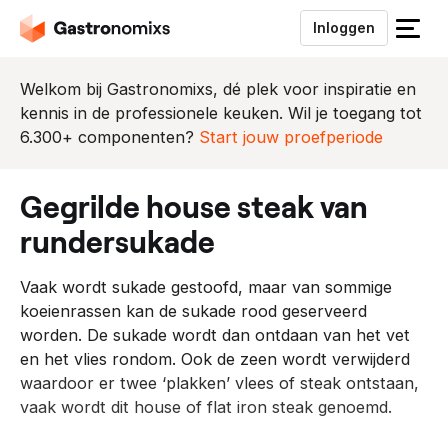
Inloggen
S
l
u
Welkom bij Gastronomixs, dé plek voor inspiratie en
i
kennis in de professionele keuken. Wil je toegang tot
t
6.300+ componenten?
Start jouw proefperiode
h
e
gegrilde house steak van
t
m
rundersukade
e
n
Vaak wordt sukade gestoofd, maar van sommige
u
koeienrassen kan de sukade rood geserveerd
worden. De sukade wordt dan ontdaan van het vet
en het vlies rondom. Ook de zeen wordt verwijderd
waardoor er twee ‘plakken’ vlees of steak ontstaan,
vaak wordt dit house of flat iron steak genoemd.