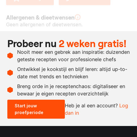
Allergenen & dieetwensen
Geen allergenen of dieetwensen.
Ingrediënten
Probeer nu
2 weken gratis!
1
kg.
house steak
Nooit meer een gebrek aan inspiratie: duizenden
naar
zout
geteste recepten voor professionele chefs
behoefte
Ontwikkel je kookstijl en blijf leren: altijd up-to-
date met trends en technieken
Recept omrekenen
Breng orde in je receptenchaos: digitaliseer en
bewaar je eigen recepten overzichtelijk
-
+
Heb je al een account?
Log
Start jouw
proefperiode
dan in
0.5x
1x
2x
4x