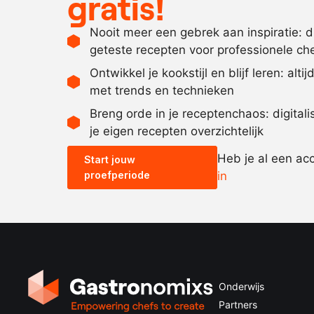
gratis!
Nooit meer een gebrek aan inspiratie: 
geteste recepten voor professionele ch
Ontwikkel je kookstijl en blijf leren: alti
met trends en technieken
Breng orde in je receptenchaos: digital
je eigen recepten overzichtelijk
Heb je al een ac
Start jouw
proefperiode
in
Onderwijs
Partners