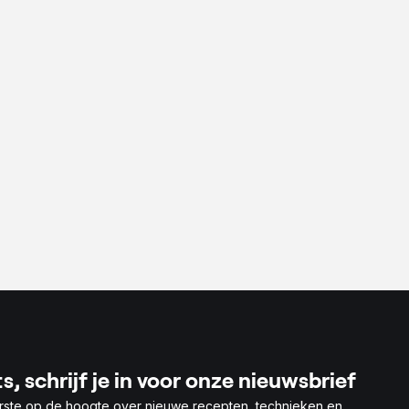
eder
nder zwoerd
s, schrijf je in voor onze nieuwsbrief
rste op de hoogte over nieuwe recepten, technieken en