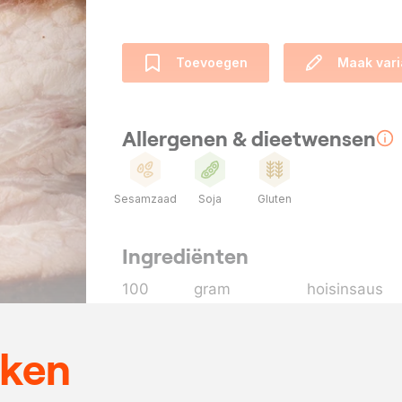
Toevoegen
Maak vari
Allergenen & dieetwensen
Sesamzaad
Soja
Gluten
Ingrediënten
100
gram
hoisinsaus
100
gram
sesampasta
100
gram
zwarte bone
eken
200
ml.
sojasaus