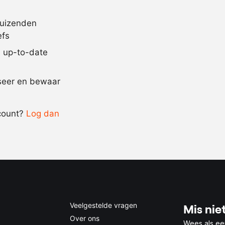
250
gram
suiker
50
gram
five spice po
duizenden
efs
3
kg.
buikspek zo
jd up-to-date
Recept omrekenen
iseer en bewaar
-
+
count?
Log dan
0.5x
1x
2x
4x
Veelgestelde vragen
Mis niet
Over ons
Wees als ee