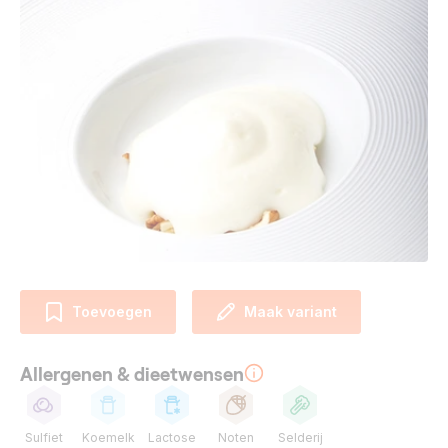
Toevoegen
Maak variant
Allergenen & dieetwensen
Sulfiet
Koemelk
Lactose
Noten
Selderij