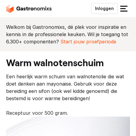
Inloggen
S
l
u
Welkom bij Gastronomixs, dé plek voor inspiratie en
i
kennis in de professionele keuken. Wil je toegang tot
t
6.300+ componenten?
Start jouw proefperiode
h
e
warm walnotenschuim
t
m
Een heerlijk warm schuim van walnotenolie die wat
e
doet denken aan mayonaise. Gebruik voor deze
n
bereiding een sifon (ook wel kidde genoemd) die
u
bestemd is voor warme bereidingen!
Receptuur voor 500 gram.