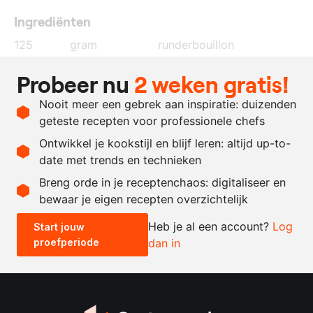
Ingrediënten
125
gram
runderbouillon
125
gram
slagroom
Probeer nu
2 weken gratis!
2.5
gram
agar agar
Nooit meer een gebrek aan inspiratie: duizenden
2.5
gram
bladgelatine
geteste recepten voor professionele chefs
250
gram
walnotenolie
Ontwikkel je kookstijl en blijf leren: altijd up-to-
date met trends en technieken
Recept omrekenen
Breng orde in je receptenchaos: digitaliseer en
bewaar je eigen recepten overzichtelijk
-
+
Heb je al een account?
Log
Start jouw
proefperiode
dan in
0.5x
1x
2x
4x